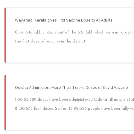
Wayanad, Kerala gives First Vaccine Dose to All Adults
Over 6.16 lakh citizens out of the 6.51 lakh which were in target
the first dose of vaccine in the district.
Odisha Administers More Than 1 crore Doses of Covid Vaccine
1,00,25,629 doses have been administered Odisha till now, a stat
81,30,573 first doses. So far, 18,95,056 people have been fully v