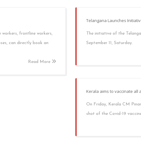
Telangana Launches Initiati
e workers, frontline workers,
The initiative of the Telan
ses, can directly book an
September 11, Saturday.
Read More
Kerala aims to vaccinate all
On Friday, Kerala CM Pinara
shot of the Covid-19 vaccine