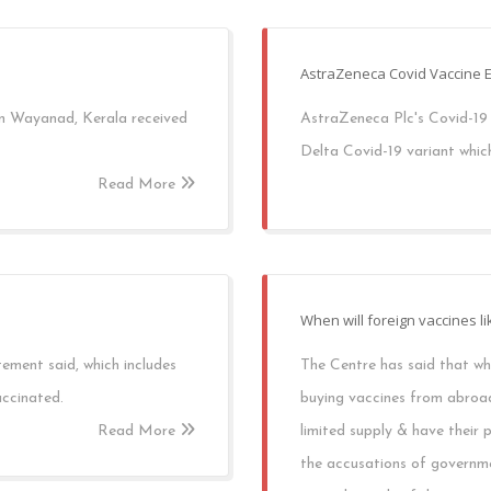
AstraZeneca Covid Vaccine Ef
 in Wayanad, Kerala received
AstraZeneca Plc's Covid-19 
Delta Covid-19 variant which 
Read More
When will foreign vaccines li
ement said, which includes
The Centre has said that whi
accinated.
buying vaccines from abroad 
Read More
limited supply & have their
the accusations of governme