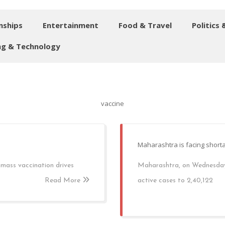
nships
Entertainment
Food & Travel
Politics 
g & Technology
vaccine
Maharashtra is facing short
n mass vaccination drives
Maharashtra, on Wednesday,
Read More
active cases to 2,40,122