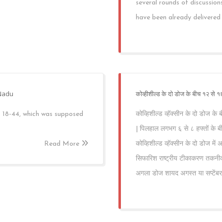
several rounds of discussio
have been already delivered
 Nadu
कोव्हीशील्ड के दो डोज के बीच १२ से १
s 18-44, which was supposed
कोव्हिशील्ड व्हॅक्सीन के दो डोज के
| पिलहाल लगभग ६ से ८ हफ्तों के ब
Read More
कोव्हिशील्ड व्हॅक्सीन के दो डोज मे
सिफारिश राष्ट्रीय टीकाकरण तकनीकी
अगला डोज शायद अगस्त या सप्टेंब