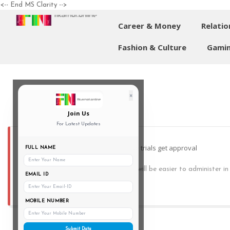
<-- End MS Clarity -->
Career & Money
Relatio
Fashion & Culture
Gamin
×
Join Us
For Latest Updates
Bharat Biotech's nasal Booster dose trials get approval
FULL NAME
An intranasal vaccine as a booster will be easier to administer i
EMAIL ID
MOBILE NUMBER
Submit Data