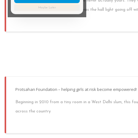
bothered telling you.Your habits were never actually yours. They
Maybe Later
was your mum. The 11pm shutdown was the hall light going off wit
Protsahan Foundation – helping girls at risk become empowered!
Beginning in 2010 from a tiny room in a West Delhi slum, this f
across the country