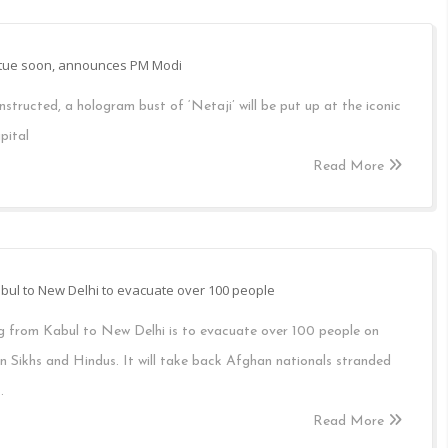
tatue soon, announces PM Modi
onstructed, a hologram bust of ‘Netaji’ will be put up at the iconic
pital
Read More
Kabul to New Delhi to evacuate over 100 people
ing from Kabul to New Delhi is to evacuate over 100 people on
 Sikhs and Hindus. It will take back Afghan nationals stranded
.
Read More