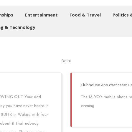
nships
Entertainment
Food & Travel
Politics 
g & Technology
Delhi
Clubhouse App chat case: De
VING OUT Your dad
The 18-YO's mobile phone has 
way you have never heard in
evening
e 2BHK in Wakad with four
 about it that nobody