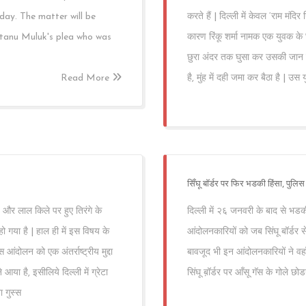
sday. The matter will be
करते हैं | दिल्ली में केवल ‘राम मंद
tanu Muluk's plea who was
कारण रिंकू शर्मा नामक एक युवक के घर
छुरा अंदर तक घुसा कर उसकी जान ले ल
Read More
है, मुंह में दही जमा कर बैठा है | उस
सिँघू बॉर्डर पर फिर भडकी हिंसा, पुलिस
 और लाल किले पर हुए तिरंगे के
दिल्ली में २६ जनवरी के बाद से भडकी 
 गया है | हाल ही में इस विषय के
आंदोलनकारियों को जब सिंघू बॉर्डर से
आंदोलन को एक अंतर्राष्ट्रीय मुद्दा
बावजूद भी इन आंदोलनकारियों ने व
 है, इसीलिये दिल्ली में ग्रेटा
सिंघू ब़ॉर्डर पर आँसू गॅस के गोले 
 गुस्स