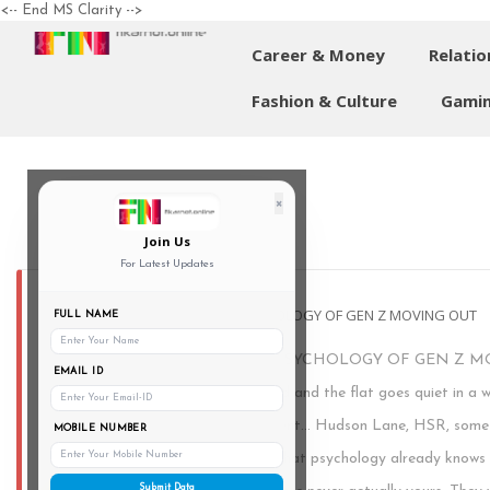
<-- End MS Clarity -->
Career & Money
Relatio
Fashion & Culture
Gamin
×
Join Us
For Latest Updates
NOBODY'S CHECKING: THE PSYCHOLOGY OF GEN Z MOVING OUT
FULL NAME
NOBODY'S CHECKING: THE PSYCHOLOGY OF GEN Z MO
EMAIL ID
reverses out of the lane in Kothrud and the flat goes quiet in a 
your life. Everyone gets this moment... Hudson Lane, HSR, som
MOBILE NUMBER
boys and one geyser. And here's what psychology already knows
Submit Data