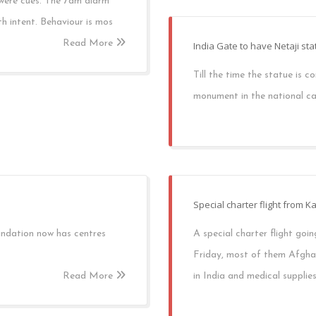
 were cues. The 7am alarm
h intent. Behaviour is mos
Read More
India Gate to have Netaji s
Till the time the statue is c
monument in the national ca
Special charter flight from 
oundation now has centres
A special charter flight go
Friday, most of them Afghan
Read More
in India and medical supplies