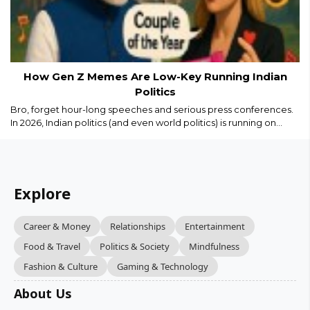
How Gen Z Memes Are Low-Key Running Indian
Politics
Bro, forget hour-long speeches and serious press conferences.
In 2026, Indian politics (and even world politics) is running on
memes, Reels, and savage captions. Gen Z isn’t just watching
politics we are remixing it in real time...
Explore
Career & Money
Relationships
Entertainment
Food & Travel
Politics & Society
Mindfulness
Fashion & Culture
Gaming & Technology
About Us