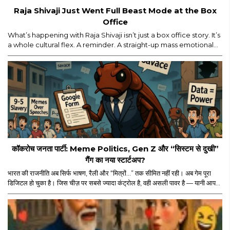
Raja Shivaji Just Went Full Beast Mode at the Box
Office
What’s happening with Raja Shivaji isn’t just a box office story. It’s
a whole cultural flex. A reminder. A straight-up mass emotional
moment. Yes, major props for mounting a film of this scale. But
let’s be real — the film’s historic ₹114 crore global run isn’t ONLY
about the actor, the visuals, or the marketing...
कॉकरोच जनता पार्टी: Meme Politics, Gen Z और “सिस्टम से दुखी”
गैंग का नया स्टार्टअप?
भारत की राजनीति अब सिर्फ भाषण, रैली और “मित्रों…” तक सीमित नहीं रही। अब गेम पूरा
डिजिटल हो चुका है। जिस चीज़ पर सबसे ज्यादा कंट्रोल है, वही असली पावर है — यानी आपका
स्क्रीन टाइम। और इसी स्क्रीन टाइम के जंगल में अचानक एंट्री हुई “कॉकरोच जनता पार्टी”
की। नाम सुनकर पहले लगा कोई नया meme page होगा जो Monday motivation
और “salary credited” वाले memes डालता होगा। लेकिन धीरे-धीरे मामला थोड़ा
ज्यादा serious और थोड़ा ज्यादा scripted लगने लगा।..